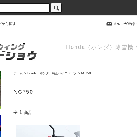
プから探す
メルマガ登録
Honda（ホンダ）除雪
ホーム
>
Honda（ホンダ）純正バイクパーツ
>
NC750
NC750
1
全
商品